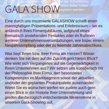
zuzugreifen, klicken Sie auf die Schaltfläche
GALA SHOW
unten. Bitte beachten Sie, dass dabei Daten
an Drittanbieter weitergegeben werden.
Mehr Informationen
Eine durch uns inszenierte GALASHOW schafft einen
Inhalt entsperren
mannigfaltigen Präsentations- und Erlebnisraum – sei es
anlässlich Ihres Firmenjubiläums, aufgrund eines
thematisch anstehenden Festaktes oder im Rahmen
weiterer Unternehmensveranstaltungen, wie bspw. einem
Neujahrsempfang oder der zu feiernde Jahresabschluss.
Was liegt Ihnen bzw. Ihrer Firma am Herzen? Woran
denken Sie mit dem auf die Zukunft gerichteten Blick?
Wie wirkt sich Vergangenes auf die Gegenwärtigkeit in
Ihrem Unternehmen aus? Wir setzen uns künstlerisch mit
der Philosophie Ihrer Firma, den besonderen
Kompetenzen im Marktsegment sowie der aktuellen
und/oder der geplanten Produktpalette auseinander.
Wenn Sie es wünschen werfen wir zudem auch gern
einen Blick in die Historie Ihrer Unternehmung und
greifen diesbezüglich entscheidende Meilensteine in
unserem Gala-Showing auf.